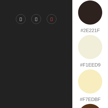
#2E221F
#F1EED9
#F7EDBF