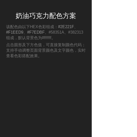
奶油巧克力配色方案
该配色由以下HEX色彩组成：
#2E221F
、
#F1EED9
、
#F7EDBF
、#58351A、#382313
组成，默认背景色为#ffffff。
点击圆形及下方色值，可直接复制颜色代码；
支持手动调整页面背景颜色及文字颜色，实时
查看色彩搭配效果。