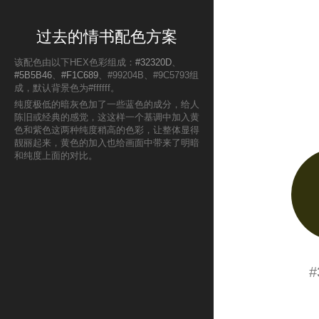
过去的情书配色方案
该配色由以下HEX色彩组成：
#32320D
、
#5B5B46
、
#F1C689
、#99204B、#9C5793组
成，默认背景色为#ffffff。
纯度极低的暗灰色加了一些蓝色的成分，给人
陈旧或经典的感觉，这这样一个基调中加入黄
色和紫色这两种纯度稍高的色彩，让整体显得
靓丽起来，黄色的加入也给画面中带来了明暗
和纯度上面的对比。
#