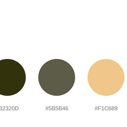
32320D
#5B5B46
#F1C689