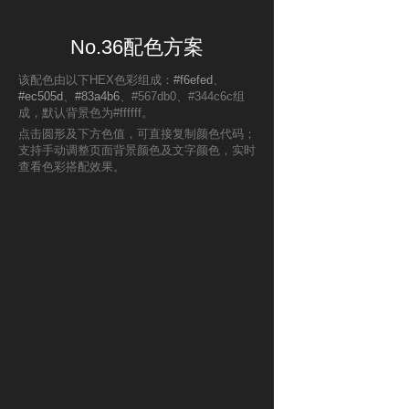
No.36配色方案
该配色由以下HEX色彩组成：
#f6efed
、
#ec505d
、
#83a4b6
、#567db0、#344c6c组
成，默认背景色为#ffffff。
点击圆形及下方色值，可直接复制颜色代码；
支持手动调整页面背景颜色及文字颜色，实时
查看色彩搭配效果。