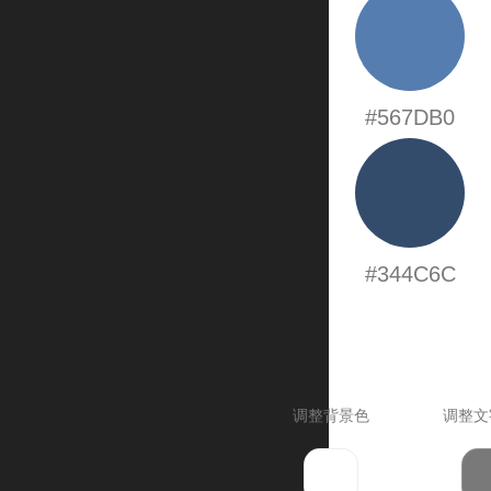
#567DB0
#344C6C
调整背景色
调整文