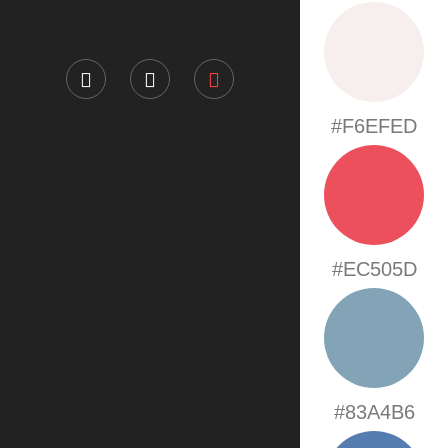
#F6EFED
#EC505D
#83A4B6