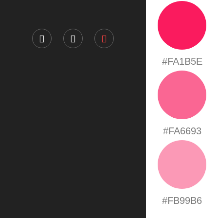
#FA1B5E
#FA6693
#FB99B6