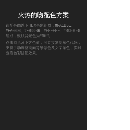
火热的吻配色方案
该配色由以下HEX色彩组成：
#FA1B5E
、
#FA6693
、
#FB99B6
、#FFFFFF、#B0EBE8
组成，默认背景色为#ffffff。
点击圆形及下方色值，可直接复制颜色代码；
支持手动调整页面背景颜色及文字颜色，实时
查看色彩搭配效果。