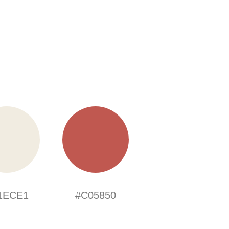
1ECE1
#C05850