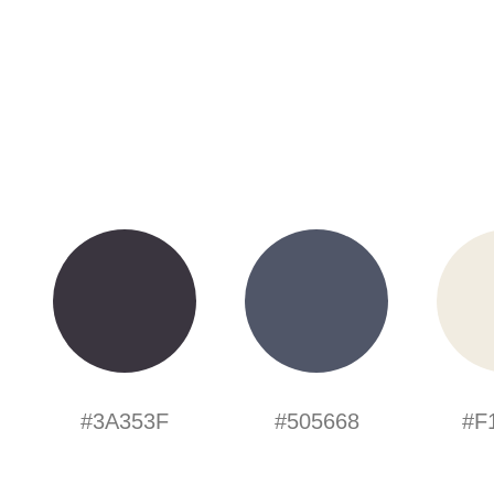
#3A353F
#505668
#F