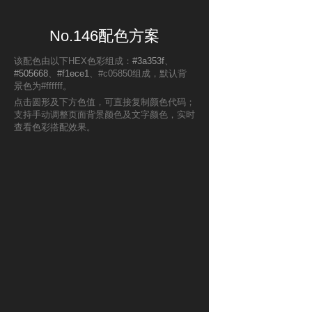
No.146配色方案
该配色由以下HEX色彩组成：
#3a353f
、
#505668
、
#f1ece1
、#c05850组成，默认背
景色为#ffffff。
点击圆形及下方色值，可直接复制颜色代码；
支持手动调整页面背景颜色及文字颜色，实时
查看色彩搭配效果。