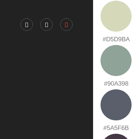
#D5D9BA
#90A398
#5A5F6B