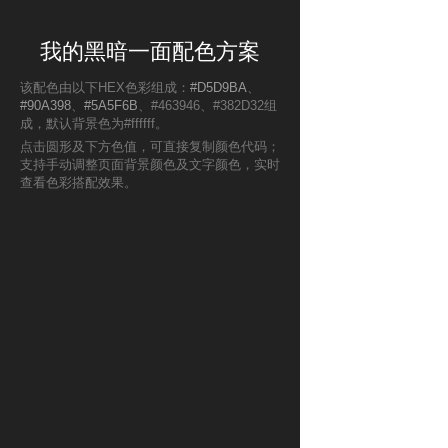
我的黑暗一面配色方案
该配色由以下HEX色彩组成：
#D5D9BA
、
#90A398
、
#5A5F6B
、#463946、#382D32组
成，默认背景色为#ffffff。
点击圆形及下方色值，可直接复制颜色代码；
支持手动调整页面背景颜色及文字颜色，实时
查看色彩搭配效果。