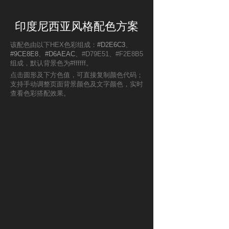
印度尼西亚风格配色方案
该配色由以下HEX色彩组成：
#D2E6C3
、
#9CE8E8
、
#D6AEAC
、#D79E51、#F2E8B5
组成，默认背景色为#ffffff。
点击圆形及下方色值，可直接复制颜色代码；
支持手动调整页面背景颜色及文字颜色，实时
查看色彩搭配效果。