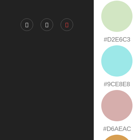
#D2E6C3
#9CE8E8
#D6AEAC