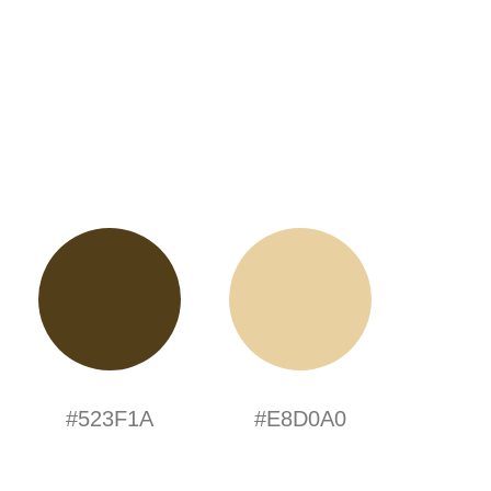
#523F1A
#E8D0A0