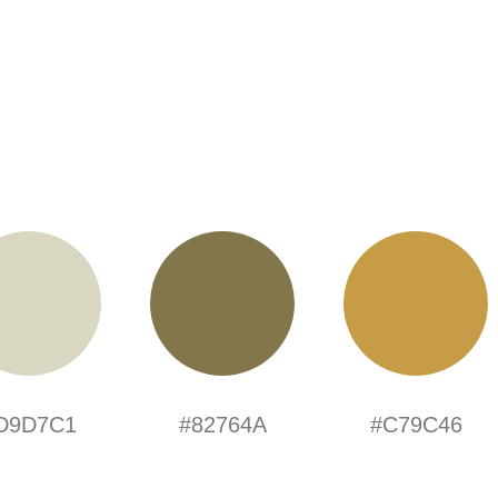
D9D7C1
#82764A
#C79C46