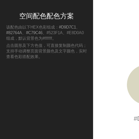
空间配色配色方案
该配色由以下HEX色彩组成：
#D9D7C1
、
#82764A
、
#C79C46
、#523F1A、#E8D0A0
组成，默认背景色为#ffffff。
点击圆形及下方色值，可直接复制颜色代码；
支持手动调整页面背景颜色及文字颜色，实时
查看色彩搭配效果。
#