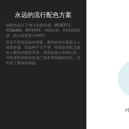
永远的流行配色方案
该配色由以下HEX色彩组成：
#E0EFF1
、
#7DB4B5
、
#FFFFFF
、#680148、#000000组
成，默认背景色为#ffffff。
其实不管色彩如何搭配，最终的目的都是让人
感觉舒服，而这种产生干净，明亮的搭配总能
给人愉悦的视觉享受。明亮的蓝白色和白色，
与暗紫色和黑色形成了简单而明确的对比，也
丰富了整体的画面。
#