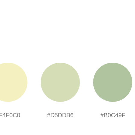
F4F0C0
#D5DDB6
#B0C49F