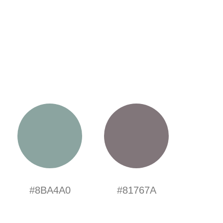
#8BA4A0
#81767A