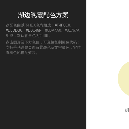
湖边晚霞配色方案
该配色由以下HEX色彩组成：
#F4F0C0
、
#D5DDB6
、
#B0C49F
、#8BA4A0、#81767A
组成，默认背景色为#ffffff。
点击圆形及下方色值，可直接复制颜色代码；
支持手动调整页面背景颜色及文字颜色，实时
查看色彩搭配效果。
#