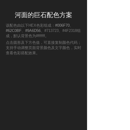
河面的巨石配色方案
该配色由以下HEX色彩组成：
#006F70
、
#62C0BF
、
#9A6D56
、#713723、#4F2318组
成，默认背景色为#ffffff。
点击圆形及下方色值，可直接复制颜色代码；
支持手动调整页面背景颜色及文字颜色，实时
查看色彩搭配效果。