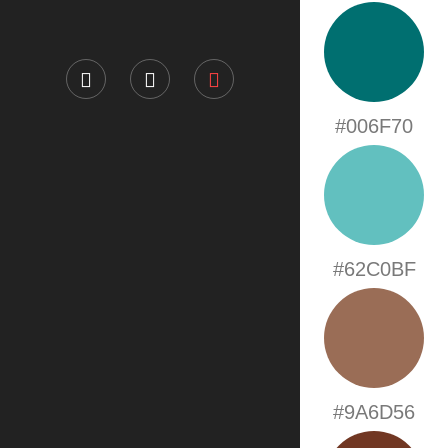
#006F70
#62C0BF
#9A6D56