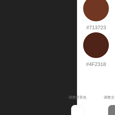
#713723
#4F2318
调整背景色
调整文