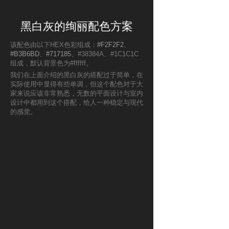
黑白灰的绚丽配色方案
该配色由以下HEX色彩组成：
#F2F2F2
、
#B3B6BD
、
#717185
、#38384A、#1C1C1C
组成，默认背景色为#ffffff。
我们在上面介绍的黑白灰的搭配过于简单，在
实际使用中显得有些单调，但这个配色对于大
家来说应该非常熟悉，无数的平面设计与室内
设计中都用到这个搭配，给人一种稳定与现代
的感觉。