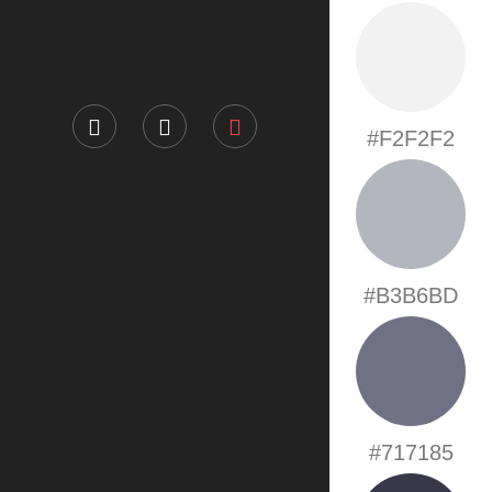
#F2F2F2
#B3B6BD
#717185