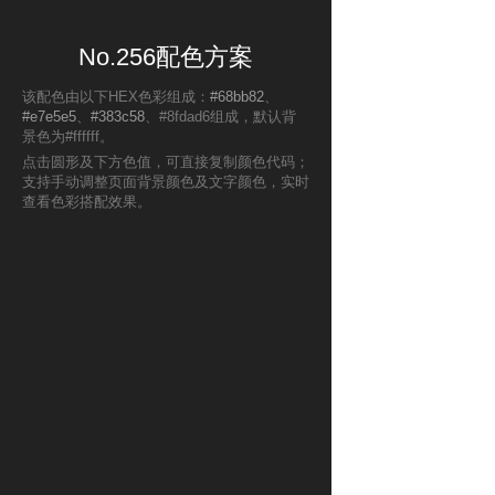
No.256配色方案
该配色由以下HEX色彩组成：
#68bb82
、
#e7e5e5
、
#383c58
、#8fdad6组成，默认背
景色为#ffffff。
点击圆形及下方色值，可直接复制颜色代码；
支持手动调整页面背景颜色及文字颜色，实时
查看色彩搭配效果。