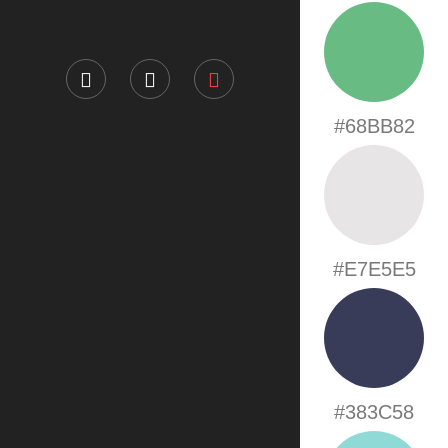
#68BB82
#E7E5E5
#383C58