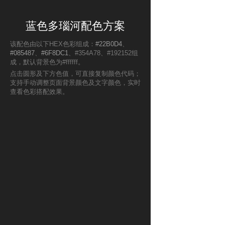
蓝色多瑙河配色方案
该配色由以下HEX色彩组成：
#22B0D4
、
#085487
、
#6F8DC1
、#354A78、#192152组
成，默认背景色为#ffffff。
点击圆形及下方色值，可直接复制颜色代码；
支持手动调整页面背景颜色及文字颜色，实时
查看色彩搭配效果。