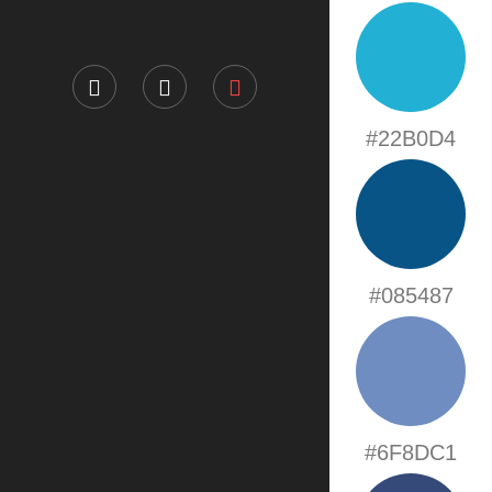
#22B0D4
#085487
#6F8DC1