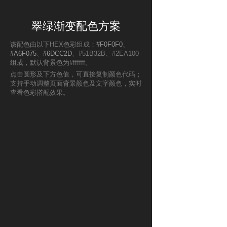
翠绿渐变配色方案
该配色由以下HEX色彩组成：
#F0F0F0
、
#A6F075
、
#6DCC2D
、#51B32B、#2EA100
组成，默认背景色为#ffffff。
点击圆形及下方色值，可直接复制颜色代码；
支持手动调整页面背景颜色及文字颜色，实时
查看色彩搭配效果。