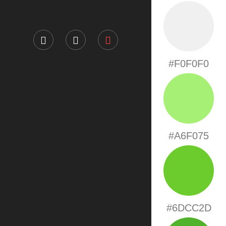
#F0F0F0
#A6F075
#6DCC2D