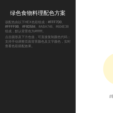
绿色食物料理配色方案
该配色由以下HEX色彩组成：
#FFF7D0
、
#FFFF9B
、
#F8D584
、#ABA746、#604E38
组成，默认背景色为#ffffff。
点击圆形及下方色值，可直接复制颜色代码；
支持手动调整页面背景颜色及文字颜色，实时
查看色彩搭配效果。
#