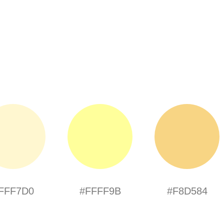
FFF7D0
#FFFF9B
#F8D584