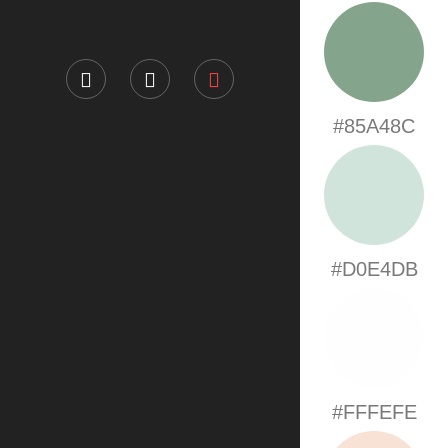
#85A48C
#D0E4DB
#FFFEFE