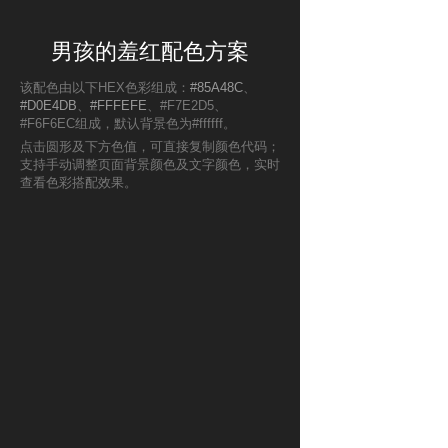
男孩的羞红配色方案
该配色由以下HEX色彩组成：
#85A48C
、
#D0E4DB
、
#FFFEFE
、#F7E2D5、
#F6F6EC组成，默认背景色为#ffffff。
点击圆形及下方色值，可直接复制颜色代码；
支持手动调整页面背景颜色及文字颜色，实时
查看色彩搭配效果。