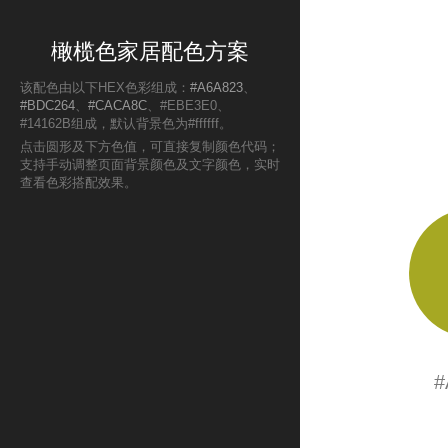
橄榄色家居配色方案
该配色由以下HEX色彩组成：
#A6A823
、
#BDC264
、
#CACA8C
、#EBE3E0、
#14162B组成，默认背景色为#ffffff。
点击圆形及下方色值，可直接复制颜色代码；
支持手动调整页面背景颜色及文字颜色，实时
查看色彩搭配效果。
#