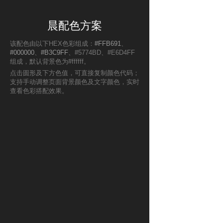
晨配色方案
该配色由以下HEX色彩组成：
#FFB691
、
#000000
、
#B3C9FF
、#5774BD、#E6D4FF
组成，默认背景色为#ffffff。
点击圆形及下方色值，可直接复制颜色代码；
支持手动调整页面背景颜色及文字颜色，实时
查看色彩搭配效果。