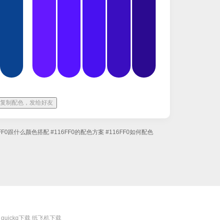
复制配色，发给好友
6FF0跟什么颜色搭配
#116FF0的配色方案
#116FF0如何配色
quickq下载
纸飞机下载