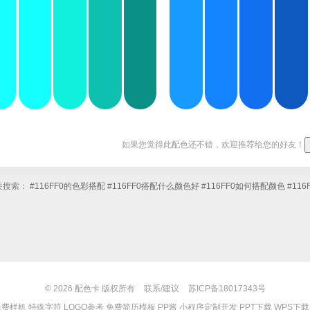
如果您觉得此配色还不错，欢迎推荐给您的好友！
关搜索：
#116FF0的色彩搭配
#116FF0搭配什么颜色好
#116FF0如何搭配颜色
#11
© 2026
配色卡
版权所有
联系/建议
苏ICP备18017343号
免费样机
特殊字符
LOGO参考
免费简历模板
PP酱
小程序定制开发
PPT下载
WPS下载