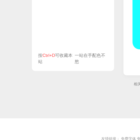
按
Ctrl+D
可收藏本
一站在手配色不
站
愁
相
友情链接：
免费字体