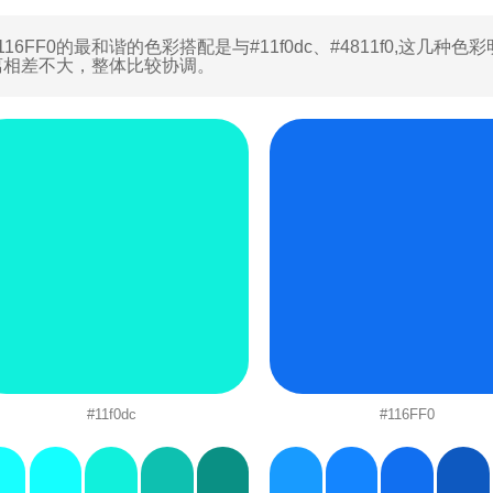
116FF0的最和谐的色彩搭配是与
#11f0dc
、
#4811f0
,这几种色
离相差不大，整体比较协调。
#11f0dc
#116FF0