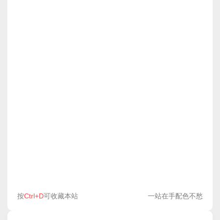
按
Ctrl+D
可收藏本站
一站在手配色不愁