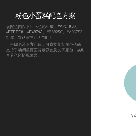
粉色小蛋糕配色方案
该配色由以下HEX色彩组成：
#A2CBCD
、
#FFBFC8
、
#F4879A
、#B8825C、#A06753
组成，默认背景色为#ffffff。
点击圆形及下方色值，可直接复制颜色代码；
支持手动调整页面背景颜色及文字颜色，实时
查看色彩搭配效果。
#