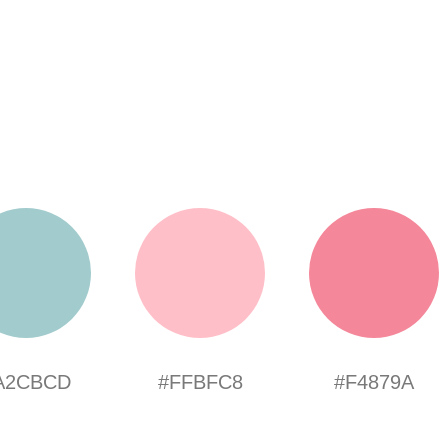
A2CBCD
#FFBFC8
#F4879A