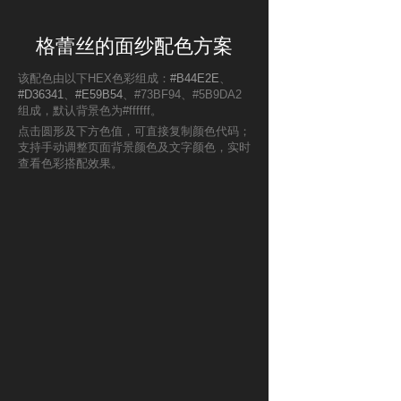
格蕾丝的面纱配色方案
该配色由以下HEX色彩组成：
#B44E2E
、
#D36341
、
#E59B54
、#73BF94、#5B9DA2
组成，默认背景色为#ffffff。
点击圆形及下方色值，可直接复制颜色代码；
支持手动调整页面背景颜色及文字颜色，实时
查看色彩搭配效果。