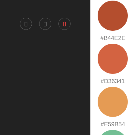
#B44E2E
#D36341
#E59B54