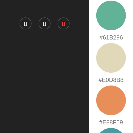
#61B296
#E0D8B8
#E88F59