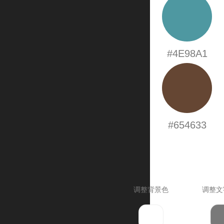
#4E98A1
#654633
调整背景色
调整文