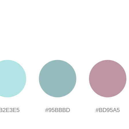
B2E3E5
#95BBBD
#BD95A5