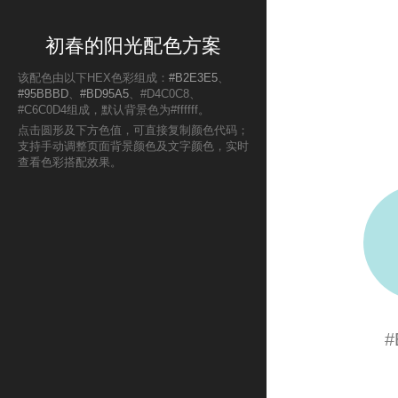
初春的阳光配色方案
该配色由以下HEX色彩组成：
#B2E3E5
、
#95BBBD
、
#BD95A5
、#D4C0C8、
#C6C0D4组成，默认背景色为#ffffff。
点击圆形及下方色值，可直接复制颜色代码；
支持手动调整页面背景颜色及文字颜色，实时
查看色彩搭配效果。
#