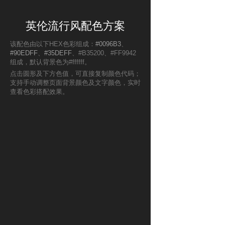
英伦流行风配色方案
该配色由以下HEX色彩组成：
#0096B3
、
#90EDFF
、
#35DEFF
、#B35200、#FF9942
组成，默认背景色为#ffffff。
点击圆形及下方色值，可直接复制颜色代码；
支持手动调整页面背景颜色及文字颜色，实时
查看色彩搭配效果。