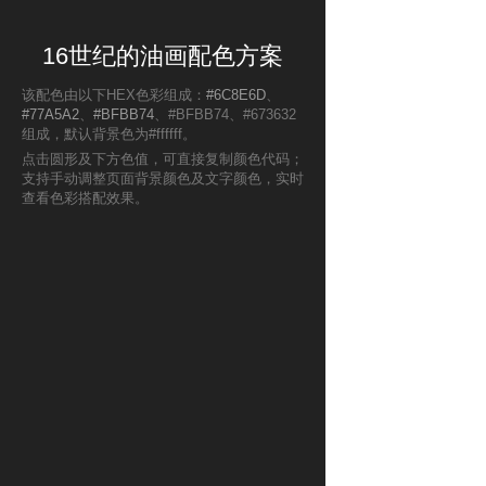
16世纪的油画配色方案
该配色由以下HEX色彩组成：
#6C8E6D
、
#77A5A2
、
#BFBB74
、#BFBB74、#673632
组成，默认背景色为#ffffff。
点击圆形及下方色值，可直接复制颜色代码；
支持手动调整页面背景颜色及文字颜色，实时
查看色彩搭配效果。