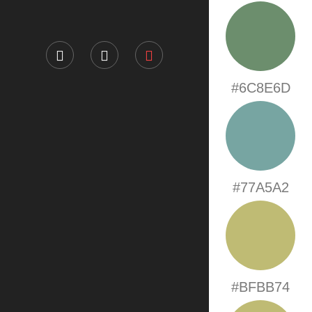
#6C8E6D
#77A5A2
#BFBB74