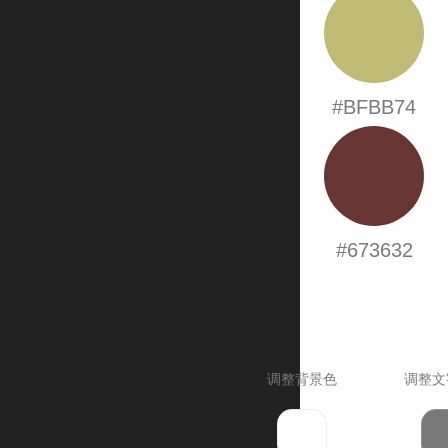
#BFBB74
#673632
调整背景色
调整文