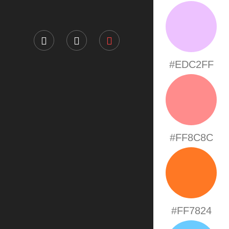
#EDC2FF
#FF8C8C
#FF7824