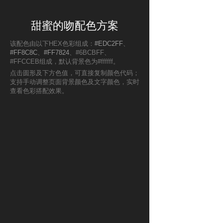
甜蜜的吻配色方案
该配色由以下HEX色彩组成：
#EDC2FF
、
#FF8C8C
、
#FF7824
、#6BCBFF、
#FFCCEB组成，默认背景色为#ffffff。
点击圆形及下方色值，可直接复制颜色代码；
支持手动调整页面背景颜色及文字颜色，实时
查看色彩搭配效果。