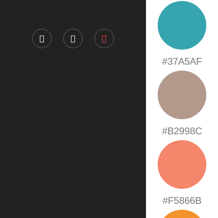
#37A5AF
#B2998C
#F5866B