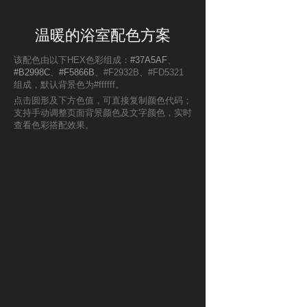
温暖的浴室配色方案
该配色由以下HEX色彩组成：
#37A5AF
、
#B2998C
、
#F5866B
、#F2932B、#FD5321
组成，默认背景色为#ffffff。
点击圆形及下方色值，可直接复制颜色代码；
支持手动调整页面背景颜色及文字颜色，实时
查看色彩搭配效果。