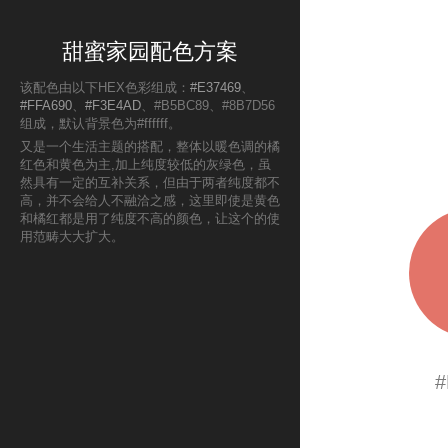
甜蜜家园配色方案
该配色由以下HEX色彩组成：
#E37469
、
#FFA690
、
#F3E4AD
、#B5BC89、#8B7D56
组成，默认背景色为#ffffff。
又是一个生活主题的搭配，整体以暖色调的橘
红色和黄色为主,加上纯度较低的灰绿色，虽
然具有一定的互补关系，但由于两者纯度都不
高，并不会给人不融洽之感，这里即使是黄色
和橘红都是用了纯度不高的颜色，让这个的使
用范畴大大扩大。
#