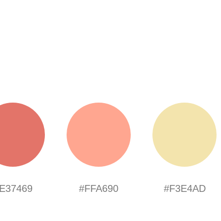
E37469
#FFA690
#F3E4AD