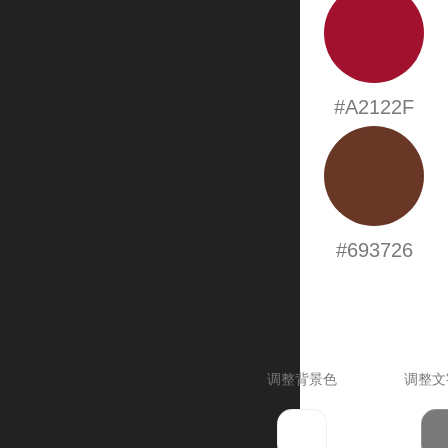
#A2122F
#693726
调整背景色
调整文