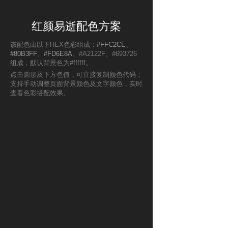
红颜易逝配色方案
该配色由以下HEX色彩组成：
#FFC2CE
、
#80B3FF
、
#FD6E8A
、#A2122F、#693726
组成，默认背景色为#ffffff。
点击圆形及下方色值，可直接复制颜色代码；
支持手动调整页面背景颜色及文字颜色，实时
查看色彩搭配效果。