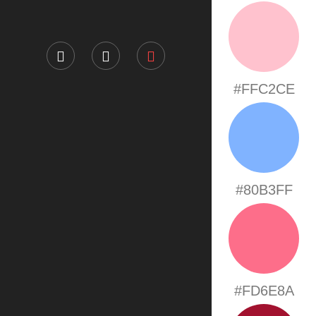
#FFC2CE
#80B3FF
#FD6E8A