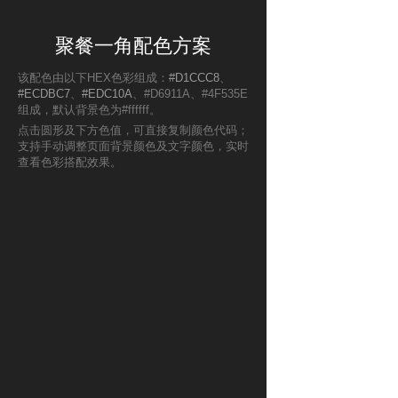
聚餐一角配色方案
该配色由以下HEX色彩组成：
#D1CCC8
、
#ECDBC7
、
#EDC10A
、#D6911A、#4F535E
组成，默认背景色为#ffffff。
点击圆形及下方色值，可直接复制颜色代码；
支持手动调整页面背景颜色及文字颜色，实时
查看色彩搭配效果。