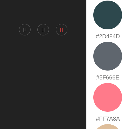
#2D484D
#5F666E
#FF7A8A