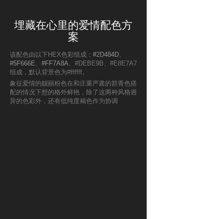
埋藏在心里的爱情配色方
案
该配色由以下HEX色彩组成：
#2D484D
、
#5F666E
、
#FF7A8A
、#DEBE9B、#E8E7A7
组成，默认背景色为#ffffff。
象征爱情的靓丽粉色在和庄重严肃的群青色搭
配的情况下想的格外鲜艳，除了这两种风格迥
异的色彩外，还有低纯度褐色作为协调