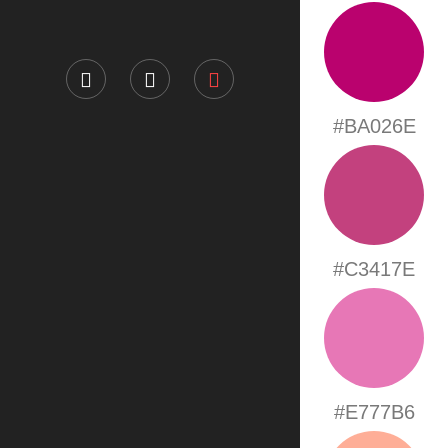
#BA026E
#C3417E
#E777B6