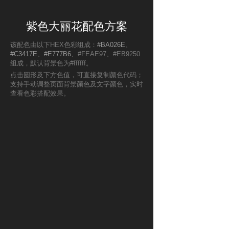
紫色大丽花配色方案
该配色由以下HEX色彩组成：
#BA026E
、
#C3417E
、
#E777B6
、#FEAE97、#EB9250
组成，默认背景色为#ffffff。
点击圆形及下方色值，可直接复制颜色代码；
支持手动调整页面背景颜色及文字颜色，实时
查看色彩搭配效果。