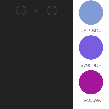
#819BD4
#795DDE
#A3159A