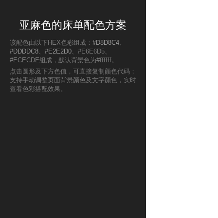
亚麻色的床单配色方案
该配色由以下HEX色彩组成：
#D8D8C4
、
#DDDDC8
、
#E2E2D0
、#E6E6D5、
#ECECDE组成，默认背景色为#ffffff。
点击圆形及下方色值，可直接复制颜色代码；
支持手动调整页面背景颜色及文字颜色，实时
查看色彩搭配效果。