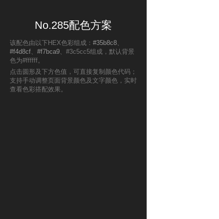
No.285配色方案
该配色由以下HEX色彩组成：
#35b8c8
、
#f4d8cf
、
#f7bca9
、#3c5cc5组成，默认背景
色为#ffffff。
点击圆形及下方色值，可直接复制颜色代码；
支持手动调整页面背景颜色及文字颜色，实时
查看色彩搭配效果。