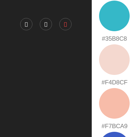
#35B8C8
#F4D8CF
#F7BCA9