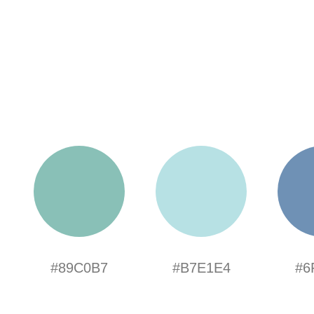
#89C0B7
#B7E1E4
#6