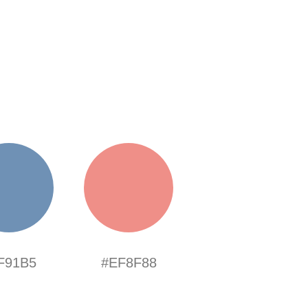
F91B5
#EF8F88