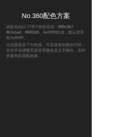
No.360配色方案
该配色由以下HEX色彩组成：
#89c0b7
、
#b7e1e4
、
#6f91b5
、#ef8f88组成，默认背景
色为#ffffff。
点击圆形及下方色值，可直接复制颜色代码；
支持手动调整页面背景颜色及文字颜色，实时
查看色彩搭配效果。