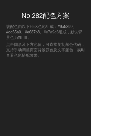
No.282配色方案
该配色由以下HEX色彩组成：
#9a5299
、
#cc65a9
、
#e687b8
、#e7a9c6组成，默认背
景色为#ffffff。
点击圆形及下方色值，可直接复制颜色代码；
支持手动调整页面背景颜色及文字颜色，实时
查看色彩搭配效果。