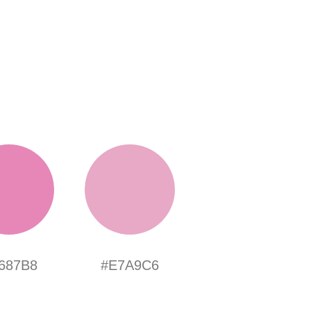
687B8
#E7A9C6