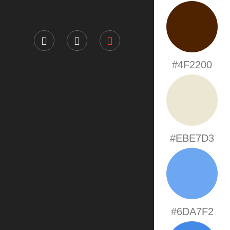
#4F2200
#EBE7D3
#6DA7F2