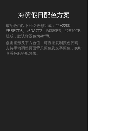
海滨假日配色方案
该配色由以下HEX色彩组成：
#4F2200
、
#EBE7D3
、
#6DA7F2
、#4389E6、#2B70CB
组成，默认背景色为#ffffff。
点击圆形及下方色值，可直接复制颜色代码；
支持手动调整页面背景颜色及文字颜色，实时
查看色彩搭配效果。