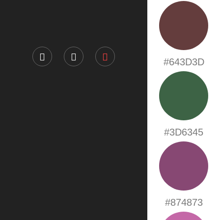
#643D3D
#3D6345
#874873