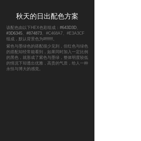
秋天的日出配色方案
该配色由以下HEX色彩组成：
#643D3D
、
#3D6345
、
#874873
、#C468A7、#E3A3CF
组成，默认背景色为#ffffff。
紫色与墨绿色的搭配很少见到，但红色与绿色
的搭配却经常能看到，如果同时加入一定比例
的黑色，就形成了紫色与墨绿，整体明度较低
的情况下却透出优雅，高贵的气质，给人一种
永恒与博大的感觉。