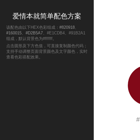
爱情本就简单配色方案
该配色由以下HEX色彩组成：
#820918
、
#160015
、
#D2B5A7
、#E1CDB4、#91B2A1
组成，默认背景色为#ffffff。
点击圆形及下方色值，可直接复制颜色代码；
支持手动调整页面背景颜色及文字颜色，实时
查看色彩搭配效果。
#