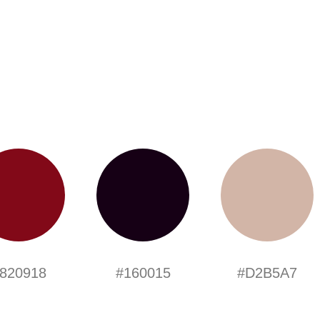
820918
#160015
#D2B5A7