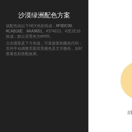
沙漠绿洲配色方案
该配色由以下HEX色彩组成：
#F9DC98
、
#CAB16E
、
#AA9651
、#37461D、#2E2E16
组成，默认背景色为#ffffff。
点击圆形及下方色值，可直接复制颜色代码；
支持手动调整页面背景颜色及文字颜色，实时
查看色彩搭配效果。
#