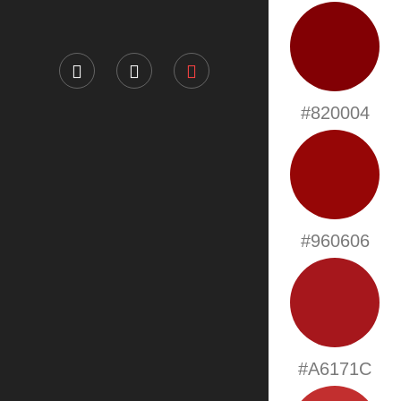
#820004
#960606
#A6171C