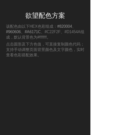
欲望配色方案
该配色由以下HEX色彩组成：
#820004
、
#960606
、
#A6171C
、#C22F2F、#D1454A组
成，默认背景色为#ffffff。
点击圆形及下方色值，可直接复制颜色代码；
支持手动调整页面背景颜色及文字颜色，实时
查看色彩搭配效果。