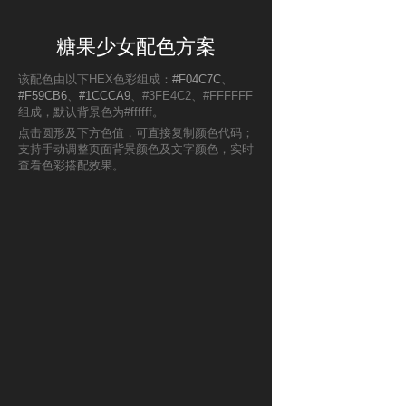
糖果少女配色方案
该配色由以下HEX色彩组成：
#F04C7C
、
#F59CB6
、
#1CCCA9
、#3FE4C2、#FFFFFF
组成，默认背景色为#ffffff。
点击圆形及下方色值，可直接复制颜色代码；
支持手动调整页面背景颜色及文字颜色，实时
查看色彩搭配效果。