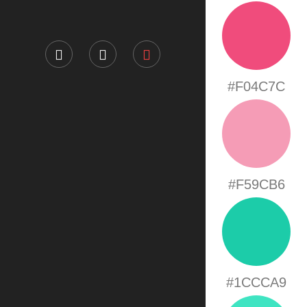
#F04C7C
#F59CB6
#1CCCA9