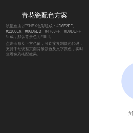
青花瓷配色方案
该配色由以下HEX色彩组成：
#D6E2FF
、
#1100C9
、
#86D6EB
、#4763FF、#D9DEFF
组成，默认背景色为#ffffff。
点击圆形及下方色值，可直接复制颜色代码；
支持手动调整页面背景颜色及文字颜色，实时
查看色彩搭配效果。
#