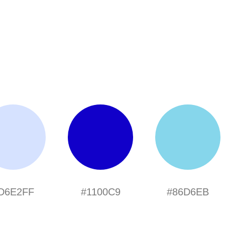
D6E2FF
#1100C9
#86D6EB