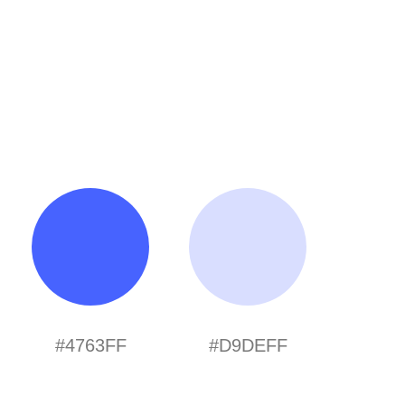
#4763FF
#D9DEFF