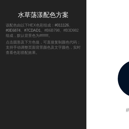
水草荡漾配色方案
该配色由以下HEX色彩组成：
#011126
、
#0E6874
、
#7CDAD1
、#B6B798、#B3D982
组成，默认背景色为#ffffff。
点击圆形及下方色值，可直接复制颜色代码；
支持手动调整页面背景颜色及文字颜色，实时
查看色彩搭配效果。
#