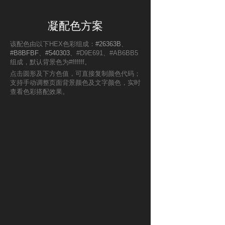
凝配色方案
该配色由以下HEX色彩组成：
#26363B
、
#B8BFBF
、
#540303
、#D9E691、#AB6BB5
组成，默认背景色为#ffffff。
点击圆形及下方色值，可直接复制颜色代码；
支持手动调整页面背景颜色及文字颜色，实时
查看色彩搭配效果。