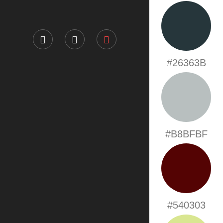
#26363B
#B8BFBF
#540303