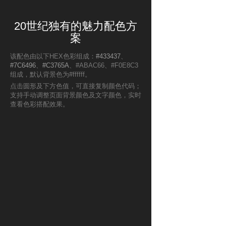
20世纪独有的魅力配色方
案
该配色由以下HEX色彩组成：
#433437
、
#7C6496
、
#C3765A
、#ABAC66、#F0E8C3
组成，默认背景色为#ffffff。
点击圆形及下方色值，可直接复制颜色代码；
支持手动调整页面背景颜色及文字颜色，实时
查看色彩搭配效果。