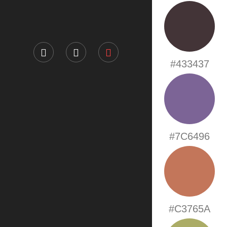
#433437
#7C6496
#C3765A