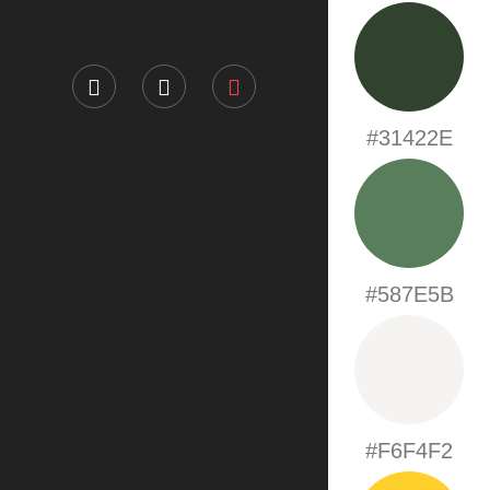
#31422E
#587E5B
#F6F4F2