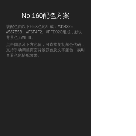
No.160配色方案
该配色由以下HEX色彩组成：
#31422E
、
#587E5B
、
#F6F4F2
、#FFD02C组成，默认
背景色为#ffffff。
点击圆形及下方色值，可直接复制颜色代码；
支持手动调整页面背景颜色及文字颜色，实时
查看色彩搭配效果。